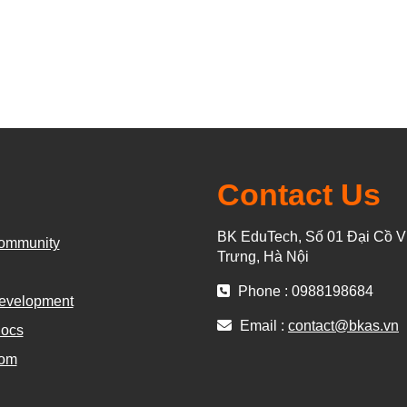
Contact Us
BK EduTech, Số 01 Đại Cồ Vi
ommunity
Trưng, Hà Nội
Phone : 0988198684
evelopment
Email :
contact@bkas.vn
ocs
com