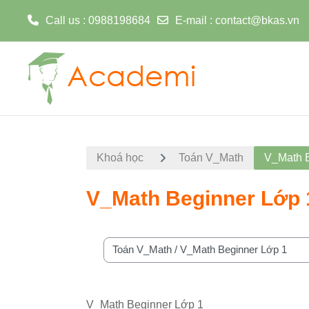
Call us
: 0988198684
E-mail
:
contact@bkas.vn
Chuyển tới nội dung chính
Khoá học
Toán V_Math
V_Math B
V_Math Beginner Lớp 
Danh mục khoá học
V_Math Beginner Lớp 1