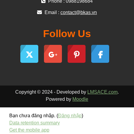
Phone : 0988198684
Email :
contact@bkas.vn
Follow Us
Copyright © 2024 - Developed by
LMSACE.com
.
Powered by
Moodle
Bạn chưa đăng nhập. (
Đăng nhập
)
Data retention summary
Get the mobile app