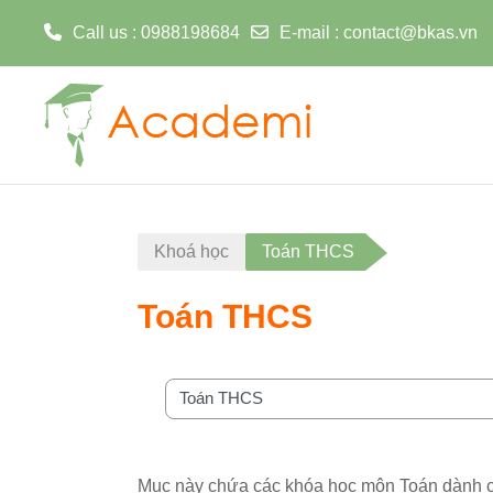
Call us
: 0988198684
E-mail
:
contact@bkas.vn
Chuyển tới nội dung chính
Khoá học
Toán THCS
Toán THCS
Danh mục khoá học
Mục này chứa các khóa học môn Toán dành