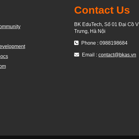
Contact Us
BK EduTech, Số 01 Đại Cồ Vi
ommunity
Trưng, Hà Nội
Phone : 0988198684
evelopment
Email :
contact@bkas.vn
ocs
com